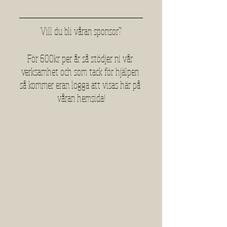
Vill du bli våran sponsor?
För 600kr per år så stödjer ni vår 
verksamhet och som tack för hjälpen 
så kommer eran logga att visas här på 
våran hemsida!