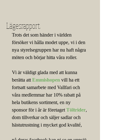
Lägesrapport.
Trots det som händer i världen 
försöker vi hålla modet uppe, vi i den 
nya styrelsegruppen har nu haft några 
möten och börjar hitta våra roller.
Vi är väldigt glada med att kunna 
berätta att 
Emmishopen
 vill ha ett 
fortsatt samarbete med Vallfari och 
våra medlemmar har 10% rabatt på 
hela butikens sortiment, en ny 
sponsor för i år är företaget 
Töltrider
, 
dom tillverkar och säljer sadlar och 
hästutrustning i mycket god kvalité,
på deras facebook kan ni se en uppsjö 