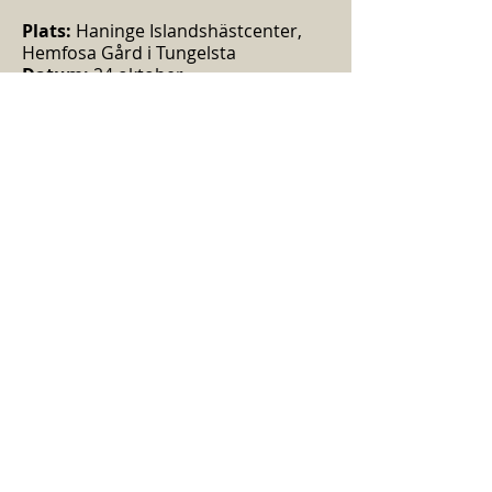
Plats:
Haninge Islandshästcenter,
Hemfosa Gård i Tungelsta
Datum:
24 oktober
Domare:
Caroline Agerhill
Mera information kommer.
Vi planerar också att den 4 oktober
arrangera en baskurs i Gaedingalist
med Nina Wahlström, perfekt inför
tävlingen.
Att tävla