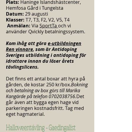
Plats:
Haninge Islandshästcenter,
Hemfosa Gård i Tungelsta
Datum:
29 augusti
Klasser:
T7, T3, F2, V2, V5, T4
Anmälan:
Via
SportTa
och vi
använder Qvickly betalningssystem.
Kom ihåg att göra
e-utbildningen
Ren vinnare
, som är Antidoping
Sveriges utbildning i antidoping för
idrottare innan du löser årets
tävlingslicens.
Det finns ett antal boxar att hyra på
gården, de kostar 250 kr/box.
Bokning
och betalning av box görs till Marika
Kangärde på telefon
0702038756
.
Det
går även att bygga egen hage vid
parkeringen kostnadsfritt. Tag med
eget hagmaterial.
Halloweentävling - Gaedingalist