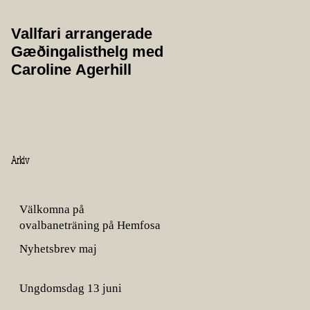
Vallfari arrangerade
Protokoll från
Gæðingalisthelg med
årsmöte 2025
Caroline Agerhill
Arkiv
Välkomna på
ovalbaneträning på Hemfosa
gård!
Nyhetsbrev maj
Ungdomsdag 13 juni