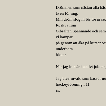
Drömmen som nästan alla hästtj
även för mig.
Min dröm slog in för tre år sed
Röskva från
Gibraltar. Spännande och samt
vi kämpar
på genom att åka på kurser och
underbara
hästar.
När jag inte är i stallet jobba
Jag blev invald som kassör nu 
hockeyförening i 11
år.