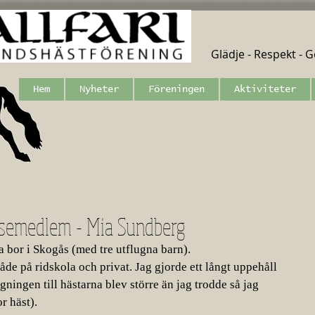
Glädje - Respekt - Ge
Hem
Nyheter
Föreningen
Aktiviteter
elsemedlem - Mia Sundberg
 bor i Skogås (med tre utflugna barn). 
åde på ridskola och privat. Jag gjorde ett långt uppehåll 
gningen till hästarna blev större än jag trodde så jag 
r häst).