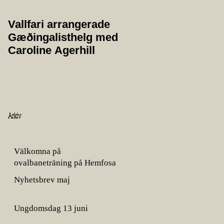
Vallfari arrangerade
Protokoll från
Gæðingalisthelg med
årsmöte 2025
Caroline Agerhill
Arkiv
Välkomna på
ovalbaneträning på Hemfosa
gård!
Nyhetsbrev maj
Ungdomsdag 13 juni