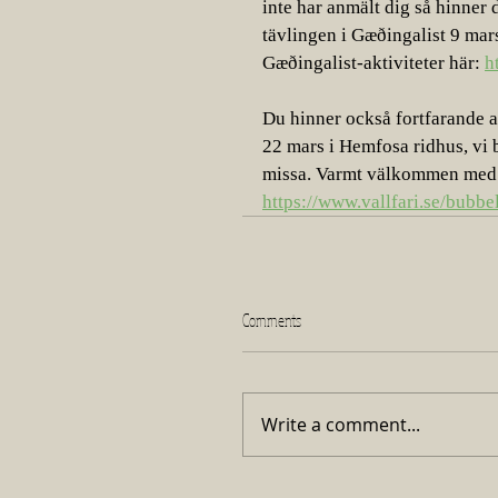
inte har anmält dig så hinner 
tävlingen i Gæðingalist 9 mars
Gæðingalist-aktiviteter här: 
h
Du hinner också fortfarande an
22 mars i Hemfosa ridhus, vi b
missa. Varmt välkommen med d
https://www.vallfari.se/bub
Comments
Write a comment...