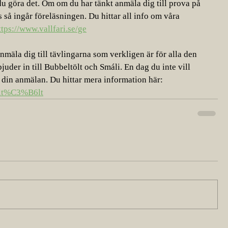
du göra det. Om om du har tänkt anmäla dig till prova på 
 så ingår föreläsningen. Du hittar all info om våra 
ttps://www.vallfari.se/ge
mäla dig till tävlingarna som verkligen är för alla den 
juder in till Bubbeltölt och Smáli. En dag du inte vill 
in anmälan. Du hittar mera information här: 
belt%C3%B6lt