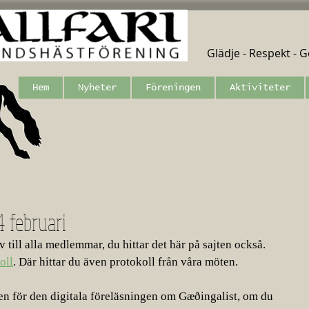
Glädje - Respekt - Ge
Hem
Nyheter
Föreningen
Aktiviteter
4 februari
 till alla medlemmar, du hittar det här på sajten också. 
oll
. Där hittar du även protokoll från våra möten. 
en för den digitala föreläsningen om Gæðingalist, om du 