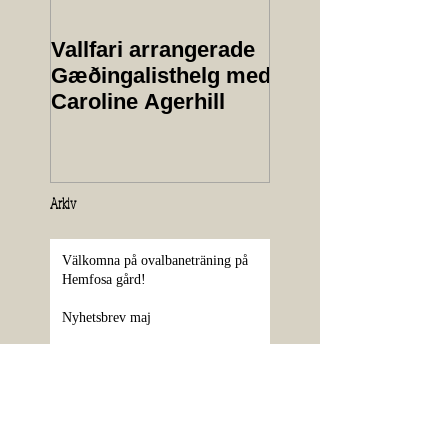
Vallfari arrangerade
Protokoll från
Gæðingalisthelg med
årsmöte 2025
Caroline Agerhill
Arkiv
Välkomna på ovalbaneträning på
Hemfosa gård!
Nyhetsbrev maj
Ungdomsdag 13 juni
Sponsorer klara till Vårtävlingen