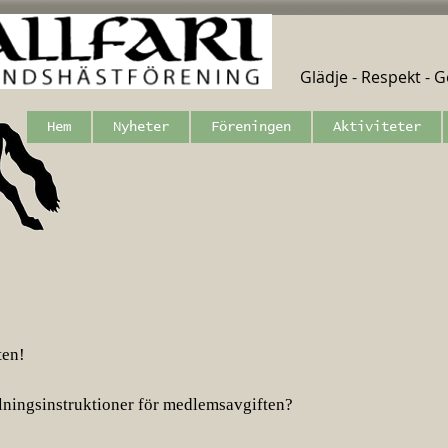
Glädje - Respekt - Ge
Hem
Nyheter
Föreningen
Aktiviteter
ten!
alningsinstruktioner för medlemsavgiften?