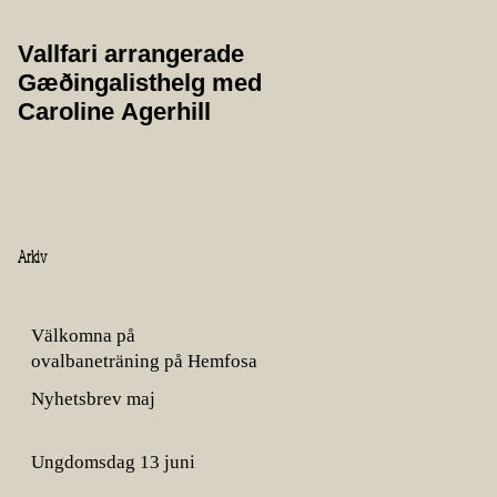
Vallfari arrangerade
Protokoll från
Gæðingalisthelg med
årsmöte 2025
Caroline Agerhill
Arkiv
Välkomna på
ovalbaneträning på Hemfosa
gård!
Nyhetsbrev maj
Ungdomsdag 13 juni