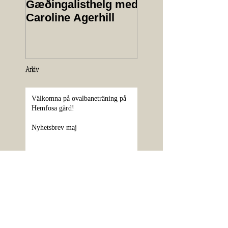
Gæðingalisthelg med
årsmöte 2025
Caroline Agerhill
Arkiv
Välkomna på ovalbaneträning på
Hemfosa gård!
Nyhetsbrev maj
Ungdomsdag 13 juni
Sponsorer klara till Vårtävlingen
Islandshästens dag 1 maj på
Hemfosa