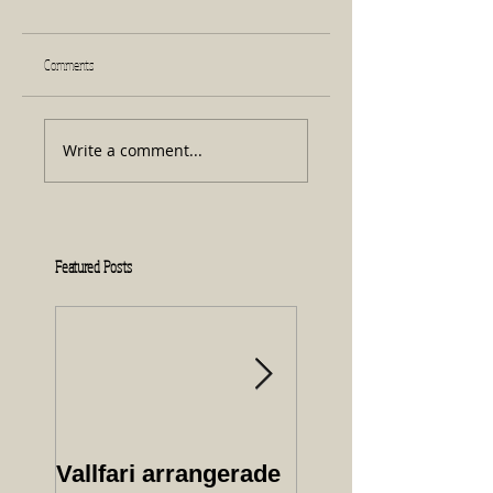
Comments
Write a comment...
Featured Posts
Vallfari arrangerade
Protokoll från