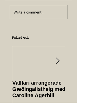
Write a comment...
Featured Posts
Vallfari arrangerade
Protokoll från
Gæðingalisthelg med
årsmöte 2025
Caroline Agerhill