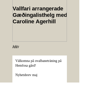
Vallfari arrangerade
Protokoll från
Gæðingalisthelg med
årsmöte 2025
Caroline Agerhill
Arkiv
Välkomna på ovalbaneträning på
Hemfosa gård!
Nyhetsbrev maj
Ungdomsdag 13 juni
Sponsorer klara till Vårtävlingen