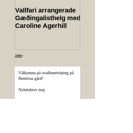
Vallfari arrangerade
Protokoll från
Gæðingalisthelg med
årsmöte 2025
Caroline Agerhill
Arkiv
Välkomna på ovalbaneträning på
Hemfosa gård!
Nyhetsbrev maj
Ungdomsdag 13 juni
Sponsorer klara till Vårtävlingen