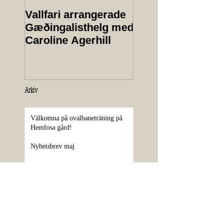
Vallfari arrangerade
Protokoll från
Gæðingalisthelg med
årsmöte 2025
Caroline Agerhill
Arkiv
Välkomna på ovalbaneträning på
Hemfosa gård!
Nyhetsbrev maj
Ungdomsdag 13 juni
Sponsorer klara till Vårtävlingen