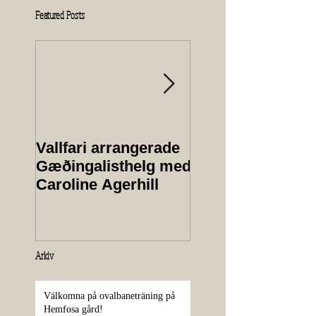
Featured Posts
Vallfari arrangerade
Protokoll från
Gæðingalisthelg med
årsmöte 2025
Caroline Agerhill
Arkiv
Välkomna på ovalbaneträning på
Hemfosa gård!