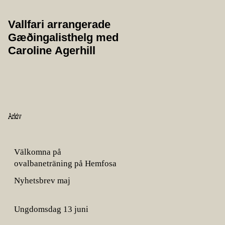
Vallfari arrangerade
Protokoll från
Gæðingalisthelg med
årsmöte 2025
Caroline Agerhill
Arkiv
Välkomna på
ovalbaneträning på Hemfosa
gård!
Nyhetsbrev maj
Ungdomsdag 13 juni