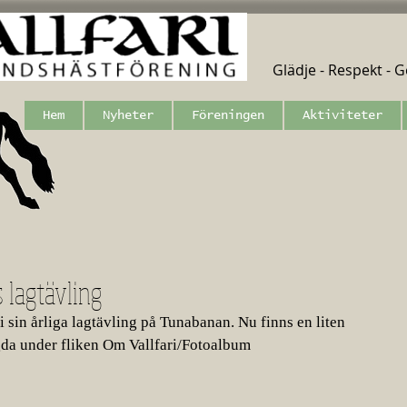
Glädje - Respekt - Ge
Hem
Nyheter
Föreningen
Aktiviteter
 lagtävling
 sin årliga lagtävling på Tunabanan. Nu finns en liten 
gda under fliken Om Vallfari/Fotoalbum 