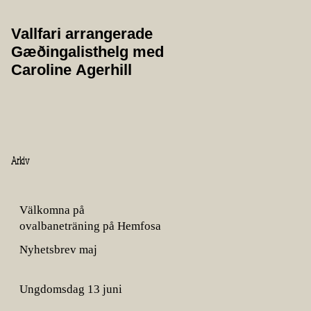
Vallfari arrangerade
Protokoll från
Gæðingalisthelg med
årsmöte 2025
Caroline Agerhill
Arkiv
Välkomna på
ovalbaneträning på Hemfosa
gård!
Nyhetsbrev maj
Ungdomsdag 13 juni